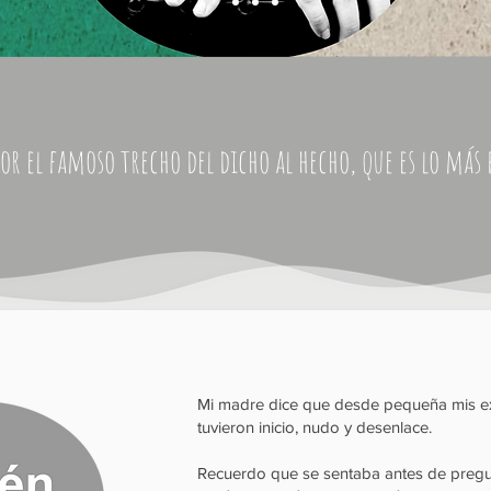
or el famoso trecho del dicho al hecho, que es lo más
Mi madre dice que desde pequeña mis e
tuvieron inicio, nudo y desenlace.
Recuerdo que se sentaba antes de pre