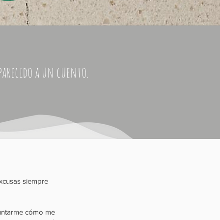
 parecido a un cuento.
xcusas siempre
guntarme cómo me