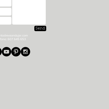
Send
nto@evaandujar.com
éfono: 607 645 653