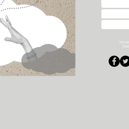
tecue
Tel